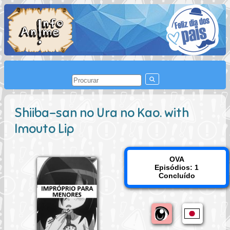
Shiiba-san no Ura no Kao. with
Imouto Lip
OVA
Episódios: 1
Concluído