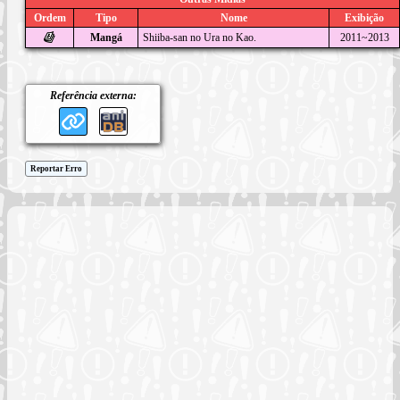
Ordem
Tipo
Nome
Exibição
Mangá
Shiiba-san no Ura no Kao.
2011~2013
Referência externa:
Reportar Erro