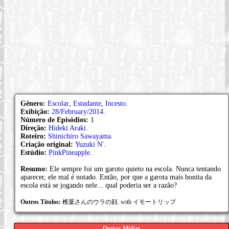
Gênero:
Escolar
,
Estudante
,
Incesto
.
Exibição:
28/February/2014
.
Número de Episódios:
1
Direção:
Hideki Araki
.
Roteiro:
Shinichiro Sawayama
.
Criação original:
Yuzuki N'
.
Estúdio:
PinkPineapple
.
Resumo:
Ele sempre foi um garoto quieto na escola. Nunca tentando
aparecer, ele mal é notado. Então, por que a garota mais bonita da
escola está se jogando nele... qual poderia ser a razão?
Outros Títulos:
椎葉さんのウラの顔. with イモートリップ
Outras Mídias