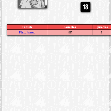
Fansub
Formatos
Episódios
Fênix Fansub
HD
1