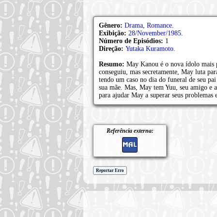
Gênero:
Drama
,
Romance
.
Exibição:
28/November/1985
.
Número de Episódios:
1
Direção:
Yutaka Kuramoto
.
Resumo:
May Kanou é o nova ídolo mais 
conseguiu, mas secretamente, May luta para
tendo um caso no dia do funeral de seu pai 
sua mãe. Mas, May tem Yuu, seu amigo e am
para ajudar May a superar seus problemas e
Referência externa:
Reportar Erro