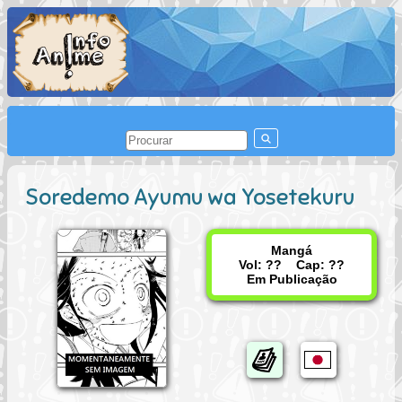
Soredemo Ayumu wa Yosetekuru
Mangá
Vol: ?? Cap: ??
Em Publicação