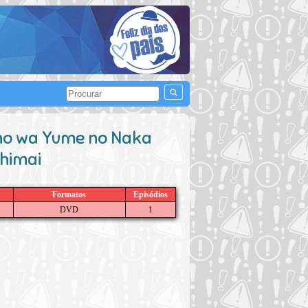
 no wa Yume no Naka
Shimai
Formatos
Episódios
DVD
1