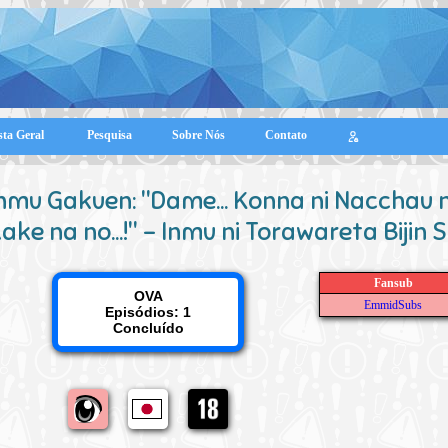
sta Geral
Pesquisa
Sobre Nós
Contato
nmu Gakuen: "Dame... Konna ni Nacchau
ake na no...!" - Inmu ni Torawareta Bijin 
Fansub
OVA
EmmidSubs
Episódios: 1
Concluído