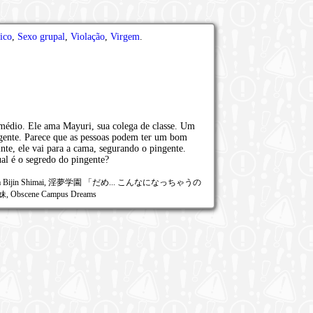
ico
,
Sexo grupal
,
Violação
,
Virgem
.
 médio. Ele ama Mayuri, sua colega de classe. Um
ngente. Parece que as pessoas podem ter um bom
te, ele vai para a cama, segurando o pingente.
al é o segredo do pingente?
awareta Bijin Shimai, 淫夢学園 「だめ... こんなになっちゃうの
ene Campus Dreams