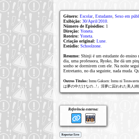
Gênero:
Escolar
,
Estudante
,
Sexo em públ
Exibição:
30/April/2010
.
Número de Episódios:
1
Direção:
Yoneta
.
Roteiro:
Yoneta
.
Criação original:
Lune
.
Estúdio:
Schoolzone
.
Resumo:
Shinji é um estudante do ensino
dia, uma professora, Ryoko, lhe dá um pi
sonho se dormirem com ele. Na noite seguin
Entretanto, no dia seguinte, nada muda. Qu
Outros Títulos:
Inmu Gakuen: Inmu ni Tor
は夢の中だけなの...!」淫夢に囚われた美人姉妹, Obsc
Referência externa:
Reportar Erro