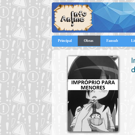
Principal
Obras
Fansub
Li
I
d