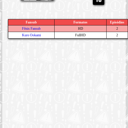
Fansub
Formatos
Episódios
Fênix Fansub
HD
2
Kuro Ookami
FullHD
2