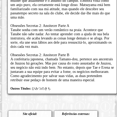
mulher que atualmente é o assunto do campus. Embora vista como
um anjo puro, ela certamente está longe disso. Matsuyama está bem
familiarizado com sua má atitude, mas quando ele descobre seu
passatempo secreto na sala do clube, ele decide dar-lhe mais do que
uma mão.
Obsessões Secretas 2: Anoitecer Parte A
Tanabe sonha com um verão romântico na praia. Acontece que
Tanabe não sabe nadar. Ao tentar aprender com a ajuda de sua bela
instrutora, ele acaba levando as coisas longe demais e se afoga. Por
sorte, ela une seus lábios aos dele para ressuscitá-lo, aproximando os
dois cada vez mais.
Obsessões Secretas 2: Anoitecer Parte B
A confeitaria japonesa, chamada Tamano-dou, pertence aos ancestrais
de Juuzou há gerações. Mas por causa do rosto assustador de Juuzou,
seu negócio não está indo bem. No entanto, depois que Tae e Erena se
juntaram a sua equipe para evitar a fome, os negócios melhoraram.
Como agradecimento por salvar suas vidas, as duas pretendem
retribuir esse pedaço de homem de uma maneira especial.
Outros Títulos:
ひみつのきち
Site oficial:
Referências externas: