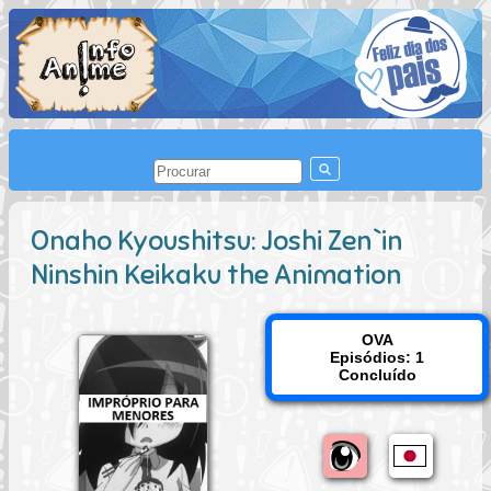
Onaho Kyoushitsu: Joshi Zen`in
Ninshin Keikaku the Animation
OVA
Episódios: 1
Concluído