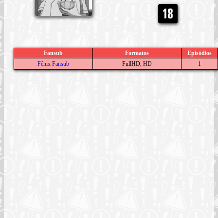
Fansub
Formatos
Episódios
Fênix Fansub
FullHD, HD
1