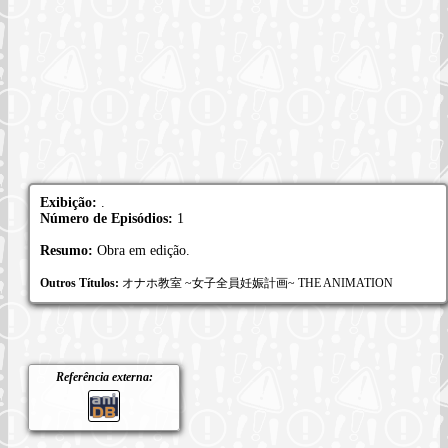
Exibição:
.
Número de Episódios:
1
Resumo:
Obra em edição.
Outros Títulos:
オナホ教室 ~女子全員妊娠計画~ THE ANIMATION
Referência externa: