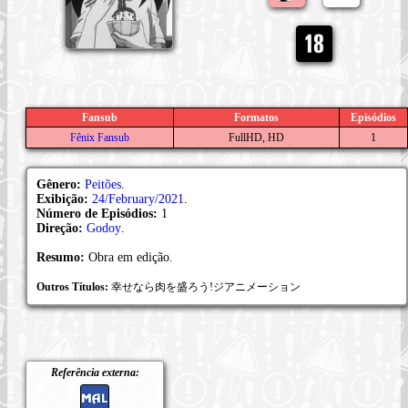
Fansub
Formatos
Episódios
Fênix Fansub
FullHD, HD
1
Gênero:
Peitões
.
Exibição:
24/February/2021
.
Número de Episódios:
1
Direção:
Godoy
.
Resumo:
Obra em edição.
Outros Títulos:
幸せなら肉を盛ろう!ジアニメーション
Referência externa: