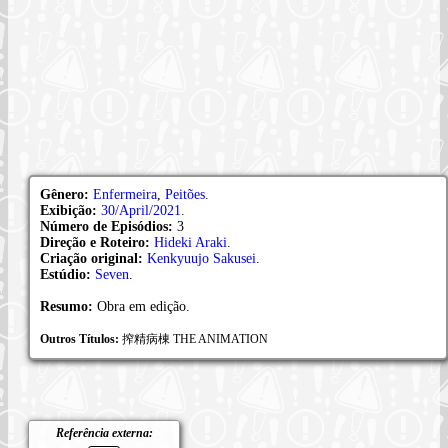
Gênero:
Enfermeira
,
Peitões
.
Exibição:
30/April/2021
.
Número de Episódios:
3
Direção e Roteiro:
Hideki Araki
.
Criação original:
Kenkyuujo Sakusei
.
Estúdio:
Seven
.
Resumo:
Obra em edição.
Outros Títulos:
搾精病棟 THE ANIMATION
Referência externa: