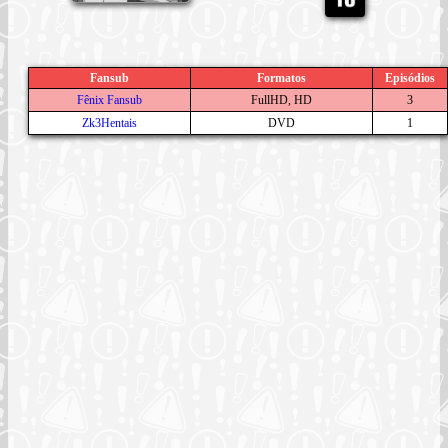
Fansub
Formatos
Episódios
Fênix Fansub
FullHD, HD
3
Zk3Hentais
DVD
1