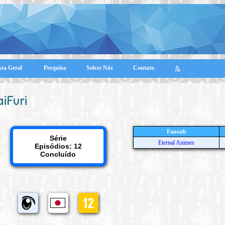
sta Geral
Pesquisa
Sobre Nós
Contato
iFuri
Fansub
Série
Eternal Animes
Episódios: 12
Concluído