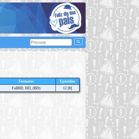
Formatos
Episódios
FullHD, HD, (BD)
12
[8]