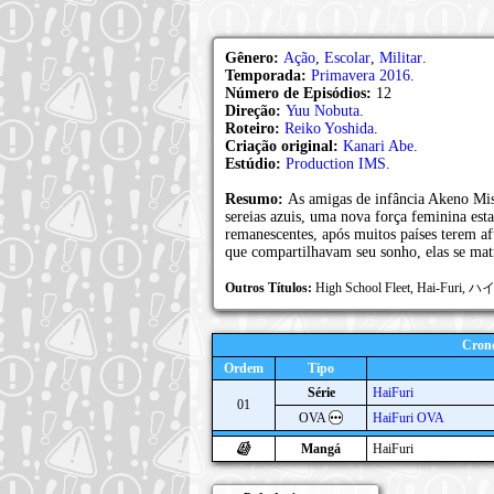
Gênero:
Ação
,
Escolar
,
Militar
.
Temporada:
Primavera 2016
.
Número de Episódios:
12
Direção:
Yuu Nobuta
.
Roteiro:
Reiko Yoshida
.
Criação original:
Kanari Abe
.
Estúdio:
Production IMS
.
Resumo:
As amigas de infância Akeno Mi
sereias azuis, uma nova força feminina esta
remanescentes, após muitos países terem a
que compartilhavam seu sonho, elas se ma
Outros Títulos:
High School Fleet, Hai-
Crono
Ordem
Tipo
Série
HaiFuri
01
OVA
HaiFuri OVA
Mangá
HaiFuri