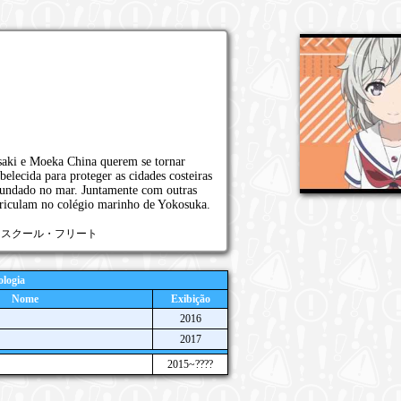
saki e Moeka China querem se tornar
belecida para proteger as cidades costeiras
fundado no mar. Juntamente com outras
triculam no colégio marinho de Yokosuka.
Furi, ハイスクール・フリート
logia
Nome
Exibição
2016
2017
2015~????