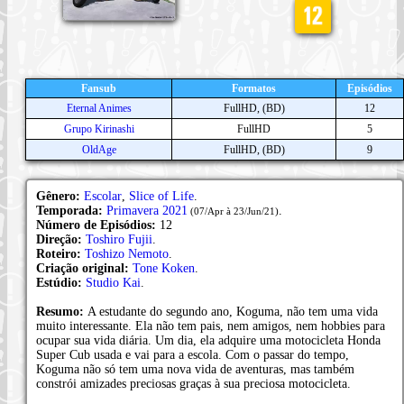
Fansub
Formatos
Episódios
Eternal Animes
FullHD, (BD)
12
Grupo Kirinashi
FullHD
5
OldAge
FullHD, (BD)
9
Gênero:
Escolar
,
Slice of Life
.
Temporada:
Primavera 2021
.
(07/Apr à 23/Jun/21)
Número de Episódios:
12
Direção:
Toshiro Fujii
.
Roteiro:
Toshizo Nemoto
.
Criação original:
Tone Koken
.
Estúdio:
Studio Kai
.
Resumo:
A estudante do segundo ano, Koguma, não tem uma vida
muito interessante. Ela não tem pais, nem amigos, nem hobbies para
ocupar sua vida diária. Um dia, ela adquire uma motocicleta Honda
Super Cub usada e vai para a escola. Com o passar do tempo,
Koguma não só tem uma nova vida de aventuras, mas também
constrói amizades preciosas graças à sua preciosa motocicleta.