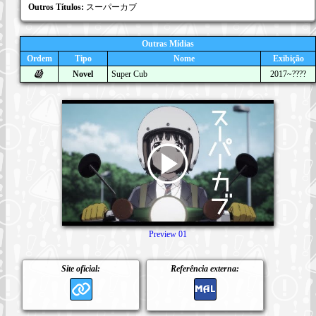
Outros Títulos:
スーパーカブ
Outras Mídias
Ordem
Tipo
Nome
Exibição
Novel
Super Cub
2017~????
Preview 01
Site oficial:
Referência externa: