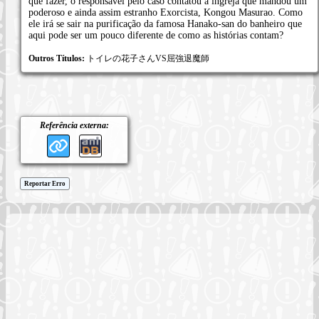
que fazer, o responsável pelo caso contatou a ingreja que mandou um
poderoso e ainda assim estranho Exorcista, Kongou Masurao. Como
ele irá se sair na purificação da famosa Hanako-san do banheiro que
aqui pode ser um pouco diferente de como as histórias contam?
Outros Títulos:
トイレの花子さんVS屈強退魔師
Referência externa:
Reportar Erro