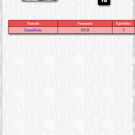
Fansub
Formatos
Episódios
EmmidSubs
DVD
3