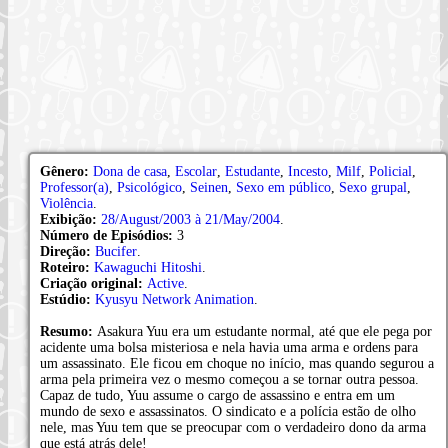
Gênero:
Dona de casa
,
Escolar
,
Estudante
,
Incesto
,
Milf
,
Policial
,
Professor(a)
,
Psicológico
,
Seinen
,
Sexo em público
,
Sexo grupal
,
Violência
.
Exibição:
28/August/2003 à 21/May/2004
.
Número de Episódios:
3
Direção:
Bucifer
.
Roteiro:
Kawaguchi Hitoshi
.
Criação original:
Active
.
Estúdio:
Kyusyu Network Animation
.
Resumo:
Asakura Yuu era um estudante normal, até que ele pega por
acidente uma bolsa misteriosa e nela havia uma arma e ordens para
um assassinato. Ele ficou em choque no início, mas quando segurou a
arma pela primeira vez o mesmo começou a se tornar outra pessoa.
Capaz de tudo, Yuu assume o cargo de assassino e entra em um
mundo de sexo e assassinatos. O sindicato e a polícia estão de olho
nele, mas Yuu tem que se preocupar com o verdadeiro dono da arma
que está atrás dele!