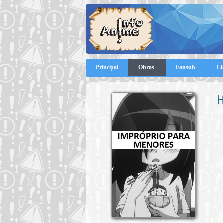
Principal
Obras
Fansub
Li
H