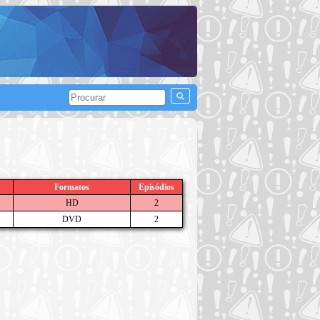
Formatos
Episódios
HD
2
DVD
2