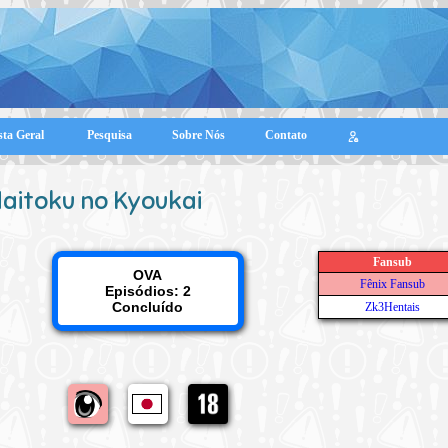
sta Geral
Pesquisa
Sobre Nós
Contato
aitoku no Kyoukai
Fansub
OVA
Fênix Fansub
Episódios: 2
Concluído
Zk3Hentais