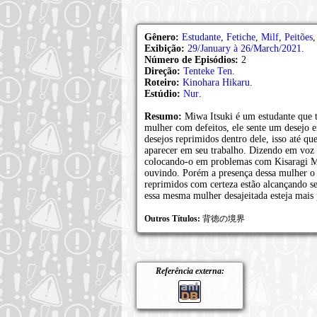
Gênero:
Estudante
,
Fetiche
,
Milf
,
Peitões
Exibição:
29/January à 26/March/2021
.
Número de Episódios:
2
Direção:
Tenteke Ten
.
Roteiro:
Kinohara Hikaru
.
Estúdio:
Nur
.
Resumo:
Miwa Itsuki é um estudante que
mulher com defeitos, ele sente um desejo 
desejos reprimidos dentro dele, isso até 
aparecer em seu trabalho. Dizendo em voz a
colocando-o em problemas com Kisaragi Mi
ouvindo. Porém a presença dessa mulher o a
reprimidos com certeza estão alcançando se
essa mesma mulher desajeitada esteja mais
Outros Títulos:
背徳の境界
Referência externa: