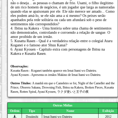
não o deseja... as pessoas o chamam de frio. Usami, o filho ilegítimo
de um rico homem de negócios, é um jogador que larga as namoradas
quando elas se apaixonam por ele. Ele não merece ser amado... Como
eles podem amá-lo, se ele não ama a si mesmo? Os peixes serão
apanhados pela rede solitária ou cada um afundará sob o peso de
sentimentos não correspondidos?
4. Ibitsu na Kakera - Uma história sobre uma chama de sentimentos
não demonstrados, controlando e corroendo a relação de sangue. O
amor proibido de um irmão.
5. Kusatta Rasen - Qual é a verdadeira relação entre o colegial Ataru
Koganei e o famoso ator Shuu Kanai?
6. Ayaui Kyouen - Capítulo extra com personagens de Ibitsu na
Kakera e Kusatta Rasen.
Observações:
Kusatta Rasen - Koganei também aparece em Ienai Itami wo Daiteiru.
Ayaui Kyouen - Apresenta os irmãos Makino de Ienai Itami wo Daiteiru.
Outros Títulos:
A manhã em que o Cameleiro se foi, Night of the Cameller and the
Prince, Oboreru Sakana, Drowning Fish, Ibitsu na Kakera, Broken Pieces, Kusatta
Rasen, Rotten Spiral, Ayaui Kyouen, ラクダ使いと王子の夜
Outras Mídias
Ordem
Tipo
Nome
Exibição
Doujinshi
Ienai Itami wo Daiteiru
2012