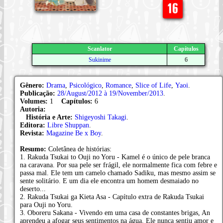
Scanlator
Capítulos
Sukinime
6
Gênero:
Drama
,
Psicológico
,
Romance
,
Slice of Life
,
Yaoi
.
Publicação:
28/August/2012 à 19/November/2013
.
Volumes:
1
Capítulos:
6
Autoria:
História e Arte:
Shigeyoshi Takagi
.
Editora:
Libre Shuppan
.
Revista:
Magazine Be x Boy
.
Resumo:
Coletânea de histórias:
1. Rakuda Tsukai to Ouji no Yoru - Kamel é o único de pele branca
na caravana. Por sua pele ser frágil, ele normalmente fica com febre e
passa mal. Ele tem um camelo chamado Sadiku, mas mesmo assim se
sente solitário. E um dia ele encontra um homem desmaiado no
deserto...
2. Rakuda Tsukai ga Kieta Asa - Capítulo extra de Rakuda Tsukai
para Ouji no Yoru.
3. Oboreru Sakana - Vivendo em uma casa de constantes brigas, An
aprendeu a afogar seus sentimentos na água. Ele nunca sentiu amor e