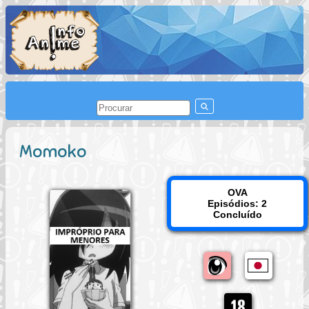
Momoko
OVA
Episódios: 2
Concluído