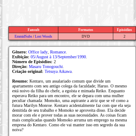
Fansub
Formatos
Episódios
EmmidSubs
/
Lost Woods
DVD
2
Gênero:
Office lady
,
Romance
.
Exibição:
05/August à 13/September/1990
.
Número de Episódios:
2
Direção:
Masaru Tonogouchi
.
Criação original:
Tetsuya Aikawa
.
Resumo:
Kentaro, um assalariado comum que divide um
apartamento com seu antigo colega da faculdade; Haruo. O mesmo
está noivo da filha do chefe, a egoísta e mimada Reiko. Enquanto
esperava Reiko para um encontro, ele se depara com uma mulher
peculiar chamada: Momoko, uma aspirante a atriz que se vê como a
futura Marilyn Monroe. Kentaro acidentalmente faz com que ela seja
demitida de seu trabalho e Momoko se aproveita disso. Ela decide
morar com ele e prover todas as suas necessidades. As coisas ficam
mais complicadas quando Momoko arruma um emprego na mesma
empresa do Kentaro. Como ele vai manter isso em segredo da sua
noiva?