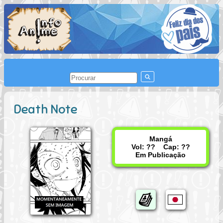
Death Note
Mangá
Vol: ?? Cap: ??
Em Publicação