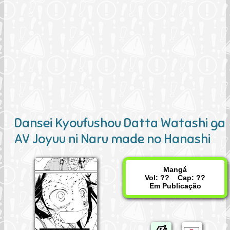
Dansei Kyoufushou Datta Watashi ga
AV Joyuu ni Naru made no Hanashi
Mangá
Vol: ?? Cap: ??
Em Publicação