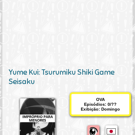
Yume Kui: Tsurumiku Shiki Game
Seisaku
OVA
Episódios: 0/??
Exibição:
Domingo