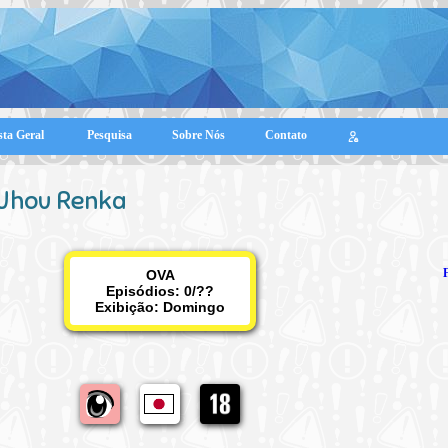
sta Geral
Pesquisa
Sobre Nós
Contato
Uhou Renka
OVA
Episódios: 0/??
Exibição:
Domingo