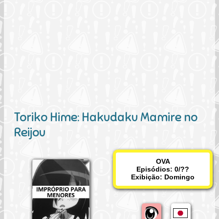
Toriko Hime: Hakudaku Mamire no
Reijou
OVA
Episódios: 0/??
Exibição:
Domingo