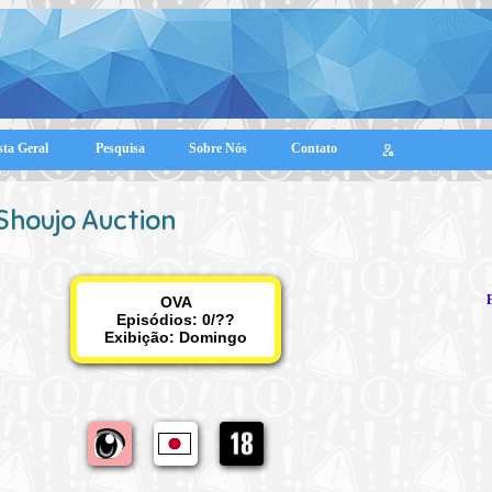
sta Geral
Pesquisa
Sobre Nós
Contato
Shoujo Auction
OVA
Episódios: 0/??
Exibição:
Domingo