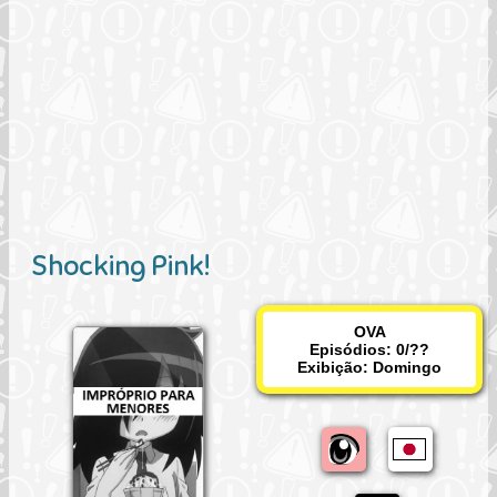
Shocking Pink!
OVA
Episódios: 0/??
Exibição:
Domingo