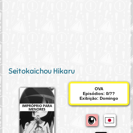
Seitokaichou Hikaru
OVA
Episódios: 0/??
Exibição:
Domingo