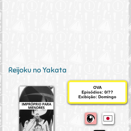
Reijoku no Yakata
OVA
Episódios: 0/??
Exibição:
Domingo