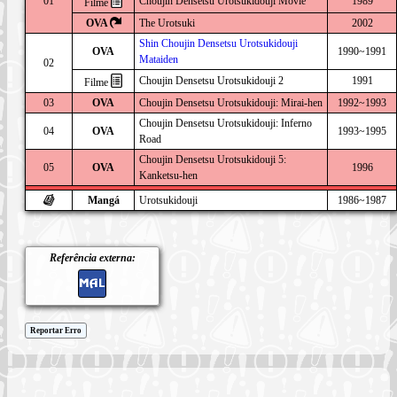
01
Choujin Densetsu Urotsukidouji Movie
1989
Filme
OVA
The Urotsuki
2002
Shin Choujin Densetsu Urotsukidouji
OVA
1990~1991
Mataiden
02
Choujin Densetsu Urotsukidouji 2
1991
Filme
03
OVA
Choujin Densetsu Urotsukidouji: Mirai-hen
1992~1993
Choujin Densetsu Urotsukidouji: Inferno
04
OVA
1993~1995
Road
Choujin Densetsu Urotsukidouji 5:
05
OVA
1996
Kanketsu-hen
Mangá
Urotsukidouji
1986~1987
Referência externa:
Reportar Erro