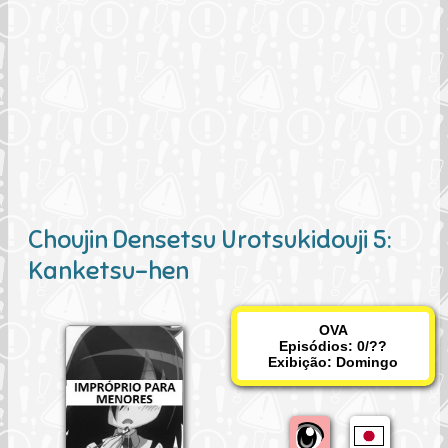
Choujin Densetsu Urotsukidouji 5:
Kanketsu-hen
OVA
Episódios: 0/??
Exibição:
Domingo