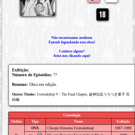
Não encontramos nenhum
Fansub legendando esta obra!
Conhece algum?
Avise-nos clicando aqui!
Exibição:
.
Número de Episódios:
??
Resumo:
Obra em edição.
Outros Títulos:
Urotsukidoji V - The Final Chapter, 超神伝説うろつき童子 完
結編
Cronologia
Ordem
Tipo
Nome
Exibição
OVA
Choujin Densetsu Urotsukidouji
1987~1989