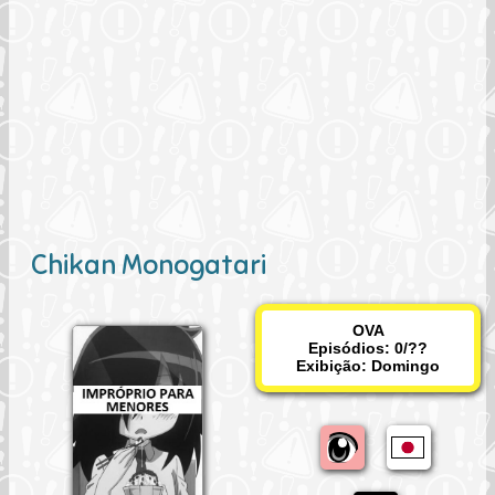
Chikan Monogatari
OVA
Episódios: 0/??
Exibição:
Domingo