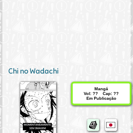
Chi no Wadachi
Mangá
Vol: ?? Cap: ??
Em Publicação