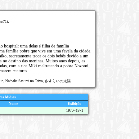
.
ep/71)
hospital: uma delas é filha de família
 uma família pobre que vive em uma favela da cidade.
hiko, secretamente troca os dois bebês devido a um
 no destino das meninas. Muitos anos depois, as
adas, com a rica Miki maltratando a pobre Nozomi,
rnarem cantoras.
 Sun, Nathalie Sasurai no Taiyo, さすらいの太陽
as Mídias
Nome
Exibição
1970~1971