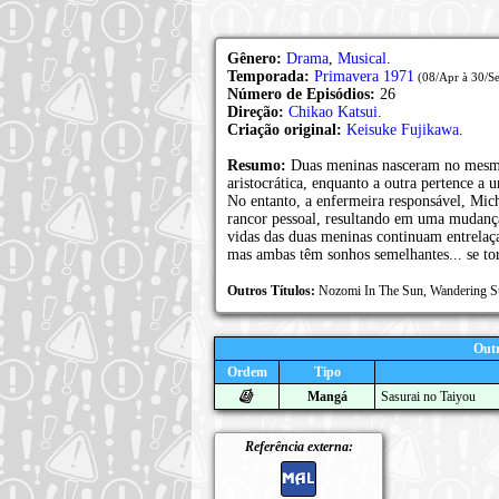
Gênero:
Drama
,
Musical
.
Temporada:
Primavera 1971
(08/Apr à 30/S
Número de Episódios:
26
Direção:
Chikao Katsui
.
Criação original:
Keisuke Fujikawa
.
Resumo:
Duas meninas nasceram no mesmo 
aristocrática, enquanto a outra pertence a
No entanto, a enfermeira responsável, Mic
rancor pessoal, resultando em uma mudança
vidas das duas meninas continuam entrelaç
mas ambas têm sonhos semelhantes... se to
Outros Títulos:
Nozomi In The Sun, Wandering
Outr
Ordem
Tipo
Mangá
Sasurai no Taiyou
Referência externa: