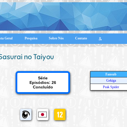
sta Geral
Pesquisa
Sobre Nós
Contato
Sasurai no Taiyou
Fansub
Série
Gekiga
Episódios: 26
Concluído
Peak Spider