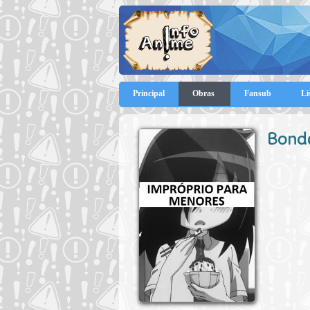
Principal
Obras
Fansub
Li
Bonda