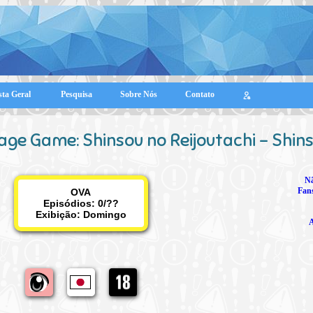
sta Geral
Pesquisa
Sobre Nós
Contato
ge Game: Shinsou no Reijoutachi - Shins
N
Fan
OVA
Episódios: 0/??
Exibição:
Domingo
A