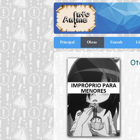
Principal
Obras
Fansub
Li
Ot