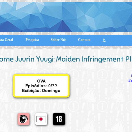
sta Geral
Pesquisa
Sobre Nós
Contato
ome Juurin Yuugi: Maiden Infringement P
Fa
OVA
Episódios: 0/??
Exibição:
Domingo