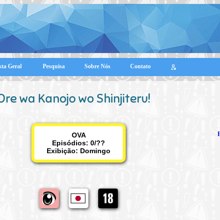
sta Geral
Pesquisa
Sobre Nós
Contato
Ore wa Kanojo wo Shinjiteru!
OVA
Episódios: 0/??
Exibição:
Domingo