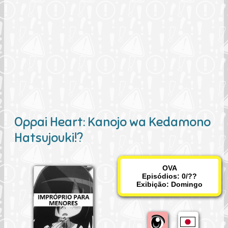
Oppai Heart: Kanojo wa Kedamono
Hatsujouki!?
OVA
Episódios: 0/??
Exibição:
Domingo