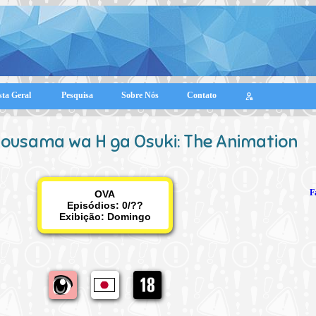
sta Geral
Pesquisa
Sobre Nós
Contato
jousama wa H ga Osuki: The Animation
F
OVA
Episódios: 0/??
Exibição:
Domingo