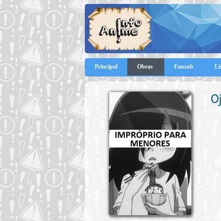
Principal
Obras
Fansub
Li
O