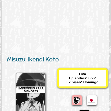
Misuzu: Ikenai Koto
OVA
Episódios: 0/??
Exibição:
Domingo