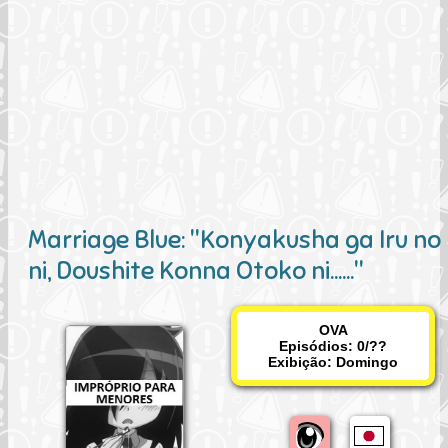
Marriage Blue: "Konyakusha ga Iru no
ni, Doushite Konna Otoko ni......"
OVA
Episódios: 0/??
Exibição:
Domingo