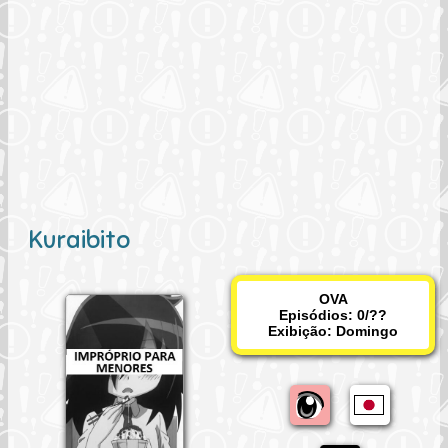
Kuraibito
OVA
Episódios: 0/??
Exibição:
Domingo