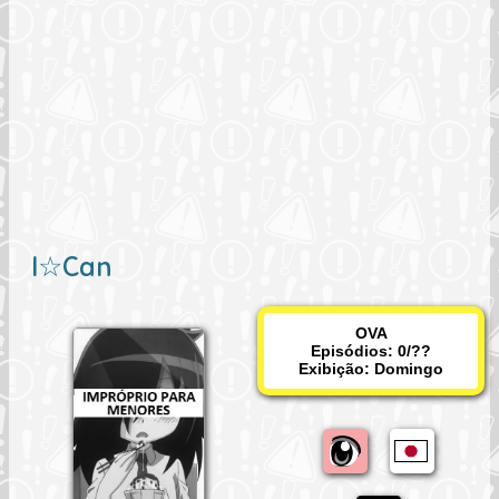
I☆Can
OVA
Episódios: 0/??
Exibição:
Domingo