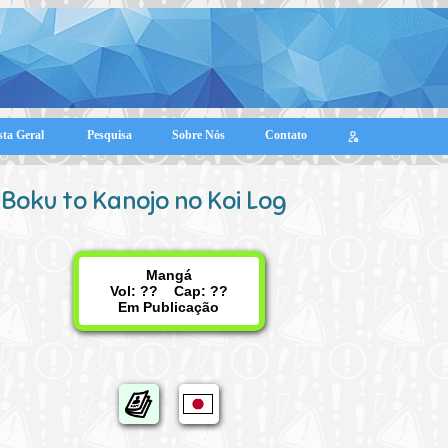
sta Geral
Pesquisa
Sobre Nós
Contato
Boku to Kanojo no Koi Log
Mangá
Vol: ?? Cap: ??
Em Publicação