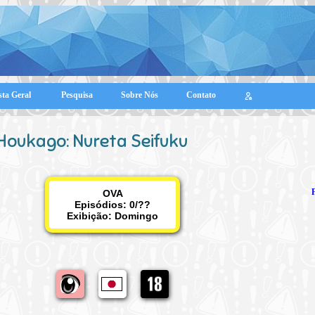
sta Geral
Pesquisa
Sobre Nós
Contato
Houkago: Nureta Seifuku
OVA
Episódios: 0/??
Exibição:
Domingo