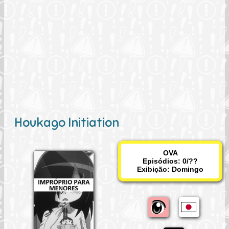
Houkago Initiation
OVA
Episódios: 0/??
Exibição:
Domingo