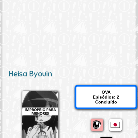
Heisa Byouin
OVA
Episódios: 2
Concluído