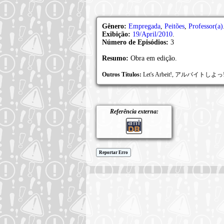
Gênero:
Empregada
,
Peitões
,
Professor(a)
Exibição:
19/April/2010
.
Número de Episódios:
3
Resumo:
Obra em edição.
Outros Títulos:
Let's Arbeit!, アルバイトしよっ!
Referência externa:
Reportar Erro