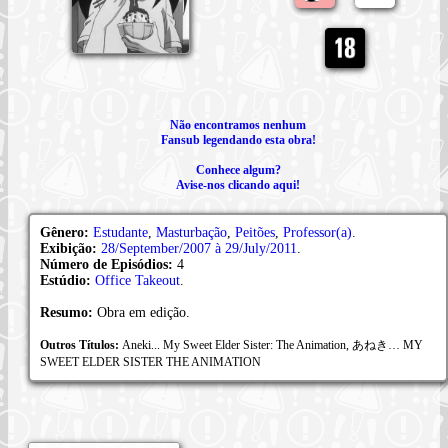
Não encontramos nenhum
Fansub legendando esta obra!
Conhece algum?
Avise-nos clicando aqui!
Gênero:
Estudante
,
Masturbação
,
Peitões
,
Professor(a)
.
Exibição:
28/September/2007 à 29/July/2011
.
Número de Episódios:
4
Estúdio:
Office Takeout
.
Resumo:
Obra em edição.
Outros Títulos:
Aneki... My Sweet Elder Sister: The Animation, あねき… MY
SWEET ELDER SISTER THE ANIMATION