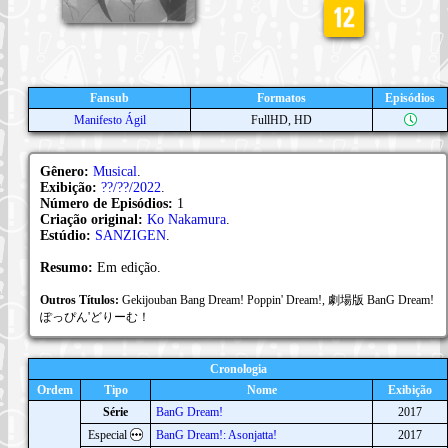
Fansub
Formatos
Episódios
Manifesto Ágil
FullHD, HD
Gênero:
Musical
.
Exibição:
??/??/2022
.
Número de Episódios:
1
Criação original:
Ko Nakamura
.
Estúdio:
SANZIGEN
.
Resumo:
Em edição.
Outros Títulos:
Gekijouban Bang Dream! Poppin' Dream!, 劇場版 BanG Dream!
ぽっぴん'どりーむ！
Cronologia
Ordem
Tipo
Nome
Exibição
Série
BanG Dream!
2017
Especial
BanG Dream!: Asonjatta!
2017