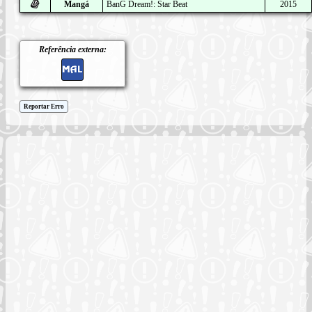
Mangá
BanG Dream!: Star Beat
2015
Referência externa:
Reportar Erro