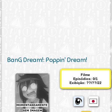
BanG Dream!: Poppin' Dream!
Filme
Episódios: 0/1
Exibição:
??/??/22