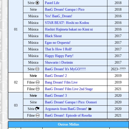
Série
Pastel Life
2018
Série
BanG Dream! Garupa☆Pico
2018
Música
Yes! BanG_Dream!
2016
Música
STAR BEAT!: Hoshi no Kodou
2016
01
Música
Hashiri Hajimeta bakari no Kimi ni
2016
Música
Black Shout
2017
Música
Egao no Orquesta!
2017
Música
That Is How I Roll!
2017
Música
Happy Happy Party!
2017
Música
Shuwarin☆Dorimin
2017
Série
BanG Dream! It's MyGO!!!!!
2023~????
Série
BanG Dream! 2
2019
02
Filme
Bang Dream! Film Live
2019
Filme
BanG Dream! Film Live 2nd Stage
2021
Série
BanG Dream! 3
2020
Série
BanG Dream! Garupa☆Pico: Oomori
2020
03
Série
Argonavis from BanG Dream!
2020
Filme
BanG Dream!: Episode of Roselia
2021
Outras Mídias