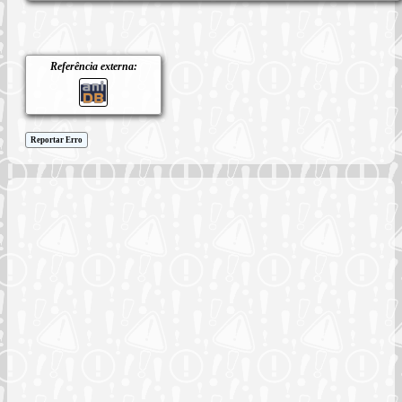
Referência externa:
Reportar Erro