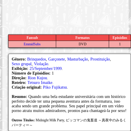
Fansub
Formatos
Episódios
EmmidSubs
DVD
1
Gênero:
Brinquedos
,
Garçonete
,
Masturbação
,
Prostituição
,
Sexo grupal
,
Violação
.
Exibição:
25/September/1999
.
Número de Episódios:
1
Direção:
Rion Kujou
.
Roteiro:
Tetsuro Imaike
.
Criação original:
Piko Fujikatsu
.
Resumo:
Quando uma bela estudante universitária com um histórico
perfeito decide ter uma pequena aventura antes da formatura, isso
acaba sendo um grande problema. Seu papel principal em um vídeo
porno atraiu muitos admiradores, prontos para chantageá-la por sexo!
Outros Títulos:
Midnight Milk Party, ピッコマンの鬼畜道 ～真夜中のみるく
パーティー～