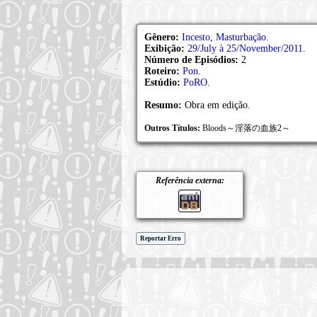
Gênero:
Incesto
,
Masturbação
.
Exibição:
29/July à 25/November/2011
.
Número de Episódios:
2
Roteiro:
Pon
.
Estúdio:
PoRO
.
Resumo:
Obra em edição.
Outros Títulos:
Bloods～淫落の血族2～
Referência externa:
Reportar Erro