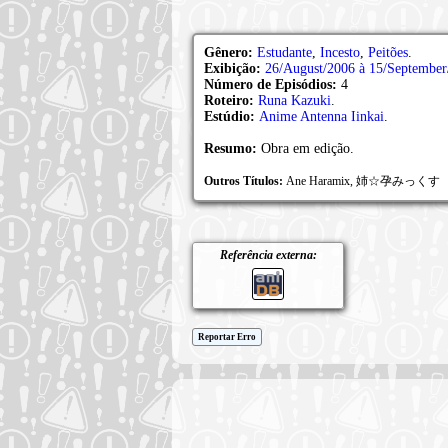
Gênero:
Estudante
,
Incesto
,
Peitões
.
Exibição:
26/August/2006 à 15/September
Número de Episódios:
4
Roteiro:
Runa Kazuki
.
Estúdio:
Anime Antenna Iinkai
.
Resumo:
Obra em edição.
Outros Títulos:
Ane Haramix, 姉☆孕みっくす
Referência externa:
Reportar Erro