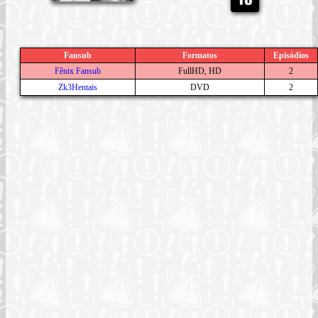
Fansub
Formatos
Episódios
Fênix Fansub
FullHD, HD
2
Zk3Hentais
DVD
2