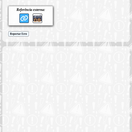
Referência externa:
Reportar Erro