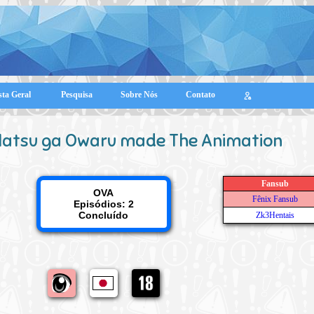
sta Geral
Pesquisa
Sobre Nós
Contato
atsu ga Owaru made The Animation
Fansub
OVA
Fênix Fansub
Episódios: 2
Concluído
Zk3Hentais