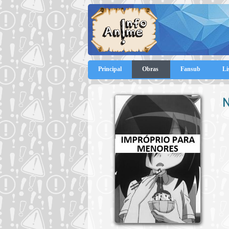
Principal
Obras
Fansub
Li
N