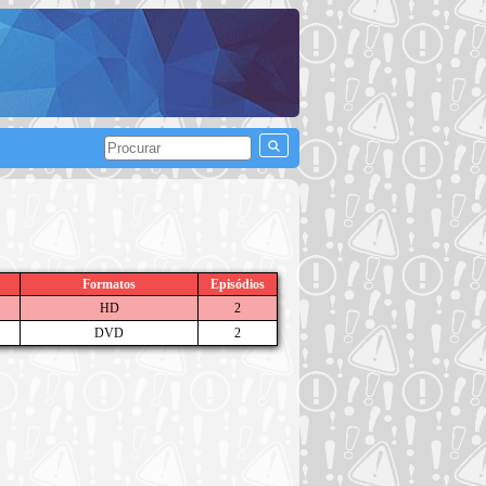
Formatos
Episódios
HD
2
DVD
2