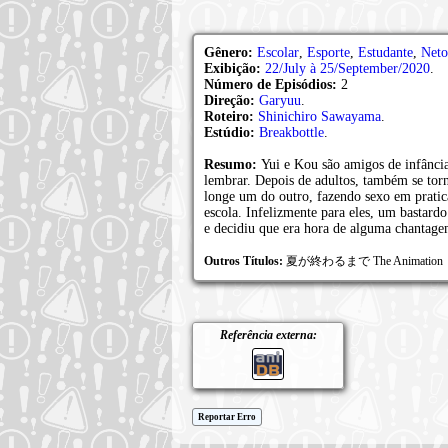
Gênero:
Escolar
,
Esporte
,
Estudante
,
Neto
Exibição:
22/July à 25/September/2020
.
Número de Episódios:
2
Direção:
Garyuu
.
Roteiro:
Shinichiro Sawayama
.
Estúdio:
Breakbottle
.
Resumo:
Yui e Kou são amigos de infânci
lembrar. Depois de adultos, também se to
longe um do outro, fazendo sexo em pratic
escola. Infelizmente para eles, um bastard
e decidiu que era hora de alguma chantage
Outros Títulos:
夏が終わるまで The Animation
Referência externa:
Reportar Erro