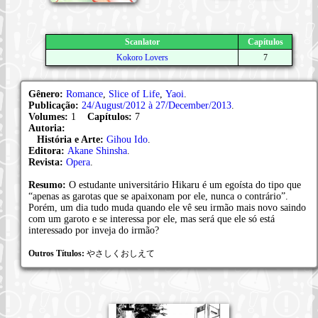
Scanlator
Capítulos
Kokoro Lovers
7
Gênero:
Romance
,
Slice of Life
,
Yaoi
.
Publicação:
24/August/2012 à 27/December/2013
.
Volumes:
1
Capítulos:
7
Autoria:
História e Arte:
Gihou Ido
.
Editora:
Akane Shinsha
.
Revista:
Opera
.
Resumo:
O estudante universitário Hikaru é um egoísta do tipo que
“apenas as garotas que se apaixonam por ele, nunca o contrário”.
Porém, um dia tudo muda quando ele vê seu irmão mais novo saindo
com um garoto e se interessa por ele, mas será que ele só está
interessado por inveja do irmão?
Outros Títulos:
やさしくおしえて